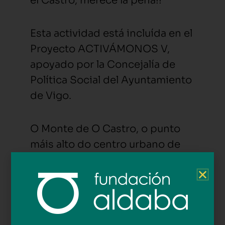
el Castro, merece la pena!!
Esta actividad está incluída en el
Proyecto ACTIVÁMONOS V,
apoyado por la Concejalía de
Política Social del Ayuntamiento
de Vigo.
O Monte de O Castro, o punto
máis alto do centro urbano de
Vigo, foi utilizado como defensa
da cidade en multitude de
batallas contra Inglaterra,
Francia… Cantas guerras se
viviron nesta cidade!