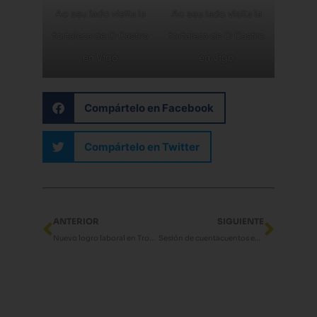
Ao seu lado visita la
Ao seu lado visita la
fortaleza de O Castro
fortaleza de O Castro
en Vigo
en Vigo
Compártelo en Facebook
Compártelo en Twitter
Ant
Sigui
ANTERIOR
SIGUIENTE
Nuevo logro laboral en Trobada
Sesión de cuentacuentos en inglés