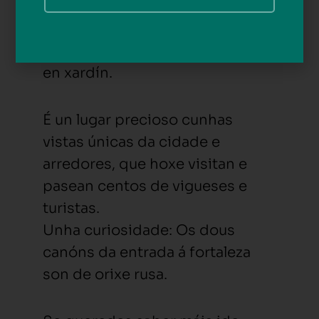
explicativo das batallas vividas
nesta fortaleza que na súa orixe
foi militar e logo reconverteuse
en xardín.
É un lugar precioso cunhas
vistas únicas da cidade e
arredores, que hoxe visitan e
pasean centos de vigueses e
turistas.
Unha curiosidade: Os dous
canóns da entrada á fortaleza
son de orixe rusa.