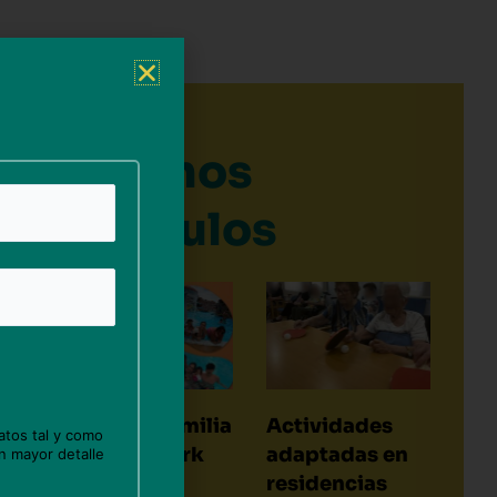
Últimos
artículos
Casa de Familia
Actividades
atos tal y como
en Aquapark
adaptadas en
n mayor detalle
residencias