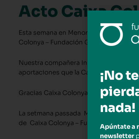
Acto Caixa Co
Esta semana en Menorca,
Aldaba Supor
Colonya – Fundación Guillem Cifre.
Nuestra compañera Inma, trabajadora so
¡No te
aportaciones que la Caixa Colonya hace
pierd
Gracias Caixa Colonya por apoyar nue
nada!
La setmana passada Menorca ,»Aldaba S
de Caixa Colonya – Fundació Guillem C
Apúntate a 
newsletter
p