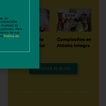
os.
De
 FUNDACIÓN
 finalidad de
criptores. Para
miento de sus
tra
Política de
Actividad de
Cumpleaños en
dibujo en Llar
Aldaba Integra
des Cocó
VOLVER AL BLOG
Siguiente