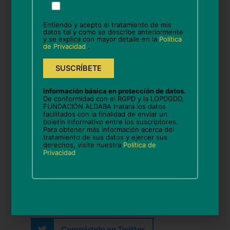
la inspiradora intervenció de
favor,
deja
Xavi Torrens, president d’EAPN
Entiendo y acepto el tratamiento de mis
este
datos tal y como se describe anteriormente
Illes Balears, qui va compartir la
y se explica con mayor detalle en la
Política
campo
de Privacidad
.
vacío.
gran tasca que duen a terme a la
regió.
Información básica en protección de datos.
De conformidad con el RGPD y la LOPDGDD,
Agraïm a la Fundació Guillem
FUNDACIÓN ALDABA tratará los datos
facilitados con la finalidad de enviar un
Cifre de Colonya pel seu suport i
boletín informativo entre los suscriptores.
Para obtener más información acerca del
compromís amb les nostres
tratamiento de sus datos y ejercer sus
derechos, visite nuestra
Política de
iniciatives.
Privacidad
Compártelo en Facebook
Compártelo en Twitter