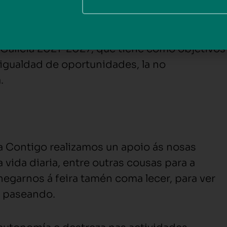
parcialmente por el Fondo Social Europeo
 Galicia 2021-2027, que tiene como objetivos
 igualdad de oportunidades, la no
.
 Contigo realizamos un apoio ás nosas
 vida diaria, entre outras cousas para a
hegarnos á feira tamén coma lecer, para ver
e paseando.