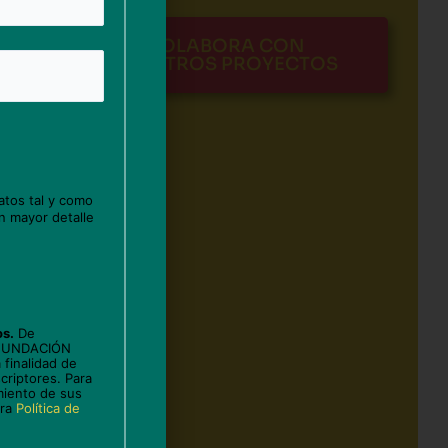
COLABORA CON
NUESTROS PROYECTOS
atos tal y como
n mayor detalle
os.
De
 FUNDACIÓN
 finalidad de
criptores. Para
miento de sus
tra
Política de