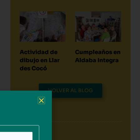
Actividad de
Cumpleaños en
dibujo en Llar
Aldaba Integra
des Cocó
VOLVER AL BLOG