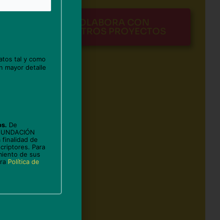
COLABORA CON
NUESTROS PROYECTOS
atos tal y como
n mayor detalle
s
os.
De
 FUNDACIÓN
 finalidad de
criptores. Para
miento de sus
tra
Política de