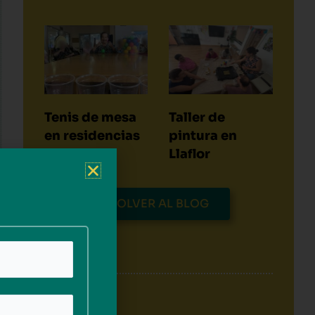
Tenis de mesa
Taller de
en residencias
pintura en
Llaflor
VOLVER AL BLOG