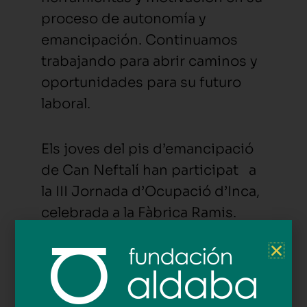
proceso de autonomía y
emancipación. Continuamos
trabajando para abrir caminos y
oportunidades para su futuro
laboral.
Els joves del pis d’emancipació
de Can Neftalí han participat a
la III Jornada d’Ocupació d’Inca,
celebrada a la Fàbrica Ramis.
Aquesta activitat forma part del
taller sociolaboral que
desenvolupam als pisos, amb
l’objectiu d’enfortir les habilitats