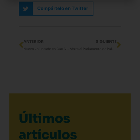
Compártelo en Twitter
Ant
Sigui
ANTERIOR
SIGUIENTE
Nuevo voluntario en Can Neftalí
Visita al Parlamento de Palma
Últimos
artículos