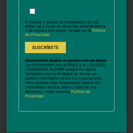
nosos antepasados, e que
Por
constitúen un dos pasos previos
favor,
deja
á escritura que hoxe coñecemos.
Entiendo y acepto el tratamiento de mis
este
datos tal y como se describe anteriormente
y se explica con mayor detalle en la
Política
campo
de Privacidad
.
vacío.
Actividade realizada gracias o
Proxecto Seixo 3.0 III
subvencionado por IRPF; o cal
Información básica en protección de datos.
De conformidad con el RGPD y la LOPDGDD,
fai posible desenvolver
FUNDACIÓN ALDABA tratará los datos
facilitados con la finalidad de enviar un
habilidades e novos
boletín informativo entre los suscriptores.
Para obtener más información acerca del
aprendizaxes no contexto dixital
tratamiento de sus datos y ejercer sus
derechos, visite nuestra
Política de
e, o acceso á cultura.
Privacidad
Compártelo en Facebook