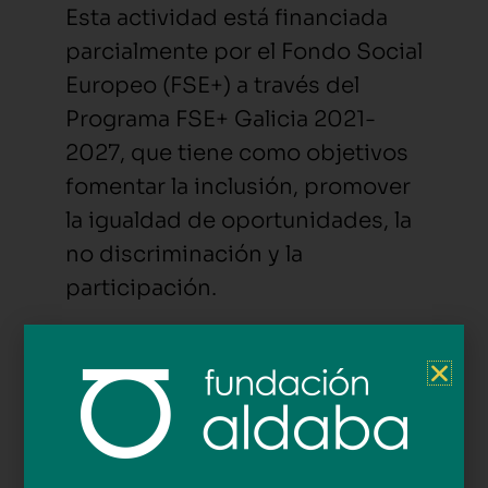
Esta actividad está financiada
parcialmente por el Fondo Social
Europeo (FSE+) a través del
Programa FSE+ Galicia 2021-
2027, que tiene como objetivos
fomentar la inclusión, promover
la igualdad de oportunidades, la
no discriminación y la
participación.
O programa Ao seu Lado: Aldaba
CONTIGO en Ourense
organizou, unha comida para
celebrar un ano máis de