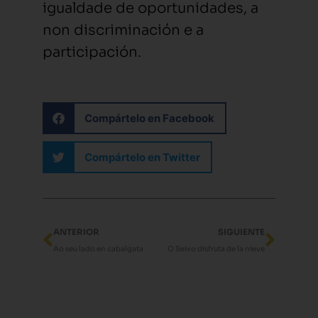
igualdade de oportunidades, a
non discriminación e a
participación.
Compártelo en Facebook
Compártelo en Twitter
Ant
Sigui
ANTERIOR
SIGUIENTE
Ao seu lado en cabalgata
O Seixo disfruta de la nieve