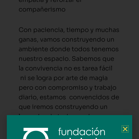
compañerismo
Con paciencia, tiempo y muchas
ganas, vamos construyendo un
ambiente donde todos tenemos
nuestro espacio. Sabemos que
la convivencia no es tarea fácil
ni se logra por arte de magia
pero con compromiso y trabajo
diario, estamos convencidos de
que iremos construyendo un
lugar donde todos podamos
sentirnos cómodos y
respetados