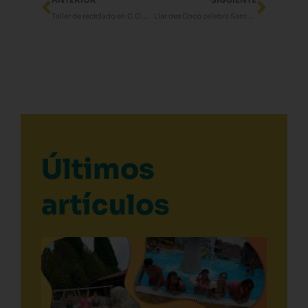
ANTERIOR
SIGUIENTE
Taller de reciclado en C.O.M «El Molino»
Llar des Cocó celebra Sant Antoni
Últimos
artículos