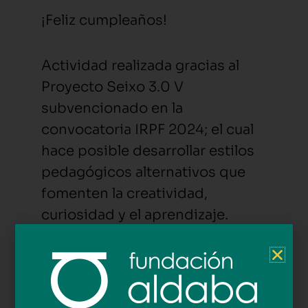
¡Feliz cumpleaños!
Actividad realizada gracias al
Proyecto Seixo 3.0 V
subvencionado en la
convocatoria IRPF 2024; el cual
hace posible desarrollar estilos
pedagógicos alternativos que
fomenten la creatividad,
curiosidad y el aprendizaje.
A pasada fin de semana
celebramos o aniversario dunha
das peques da Casa de Familia