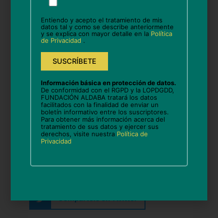
favor,
deja
«Actividade realizada grazas ao
Entiendo y acepto el tratamiento de mis
este
datos tal y como se describe anteriormente
y se explica con mayor detalle en la
Política
campo
Proxecto Seixo 3.0
de Privacidad
.
vacío.
V subvencionado
na convocatoria IRPF 2024; o cal
fai posible desenvolver
Información básica en protección de datos.
De conformidad con el RGPD y la LOPDGDD,
habilidades e novos
FUNDACIÓN ALDABA tratará los datos
facilitados con la finalidad de enviar un
aprendizaxes no contexto
boletín informativo entre los suscriptores.
Para obtener más información acerca del
dixital e; o acceso á cultura»
tratamiento de sus datos y ejercer sus
derechos, visite nuestra
Política de
Privacidad
Compártelo en Facebook
Compártelo en Twitter