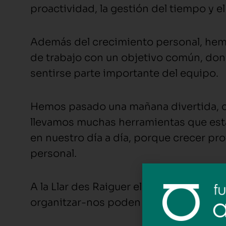
proactividad, la gestión del tiempo y e
Además del crecimiento personal, hemo
de trabajo con un objetivo común, don
sentirse parte importante del equipo.
Hemos pasado una mañana divertida, 
llevamos muchas herramientas que es
en nuestro día a día, porque crecer pr
personal.
A la Llar des Raiguer els petits canvis
organitzar-nos poden transformar el nos