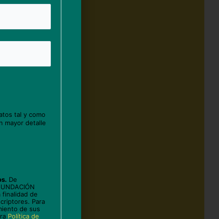
atos tal y como
n mayor detalle
os.
De
 FUNDACIÓN
 finalidad de
criptores. Para
miento de sus
tra
Política de