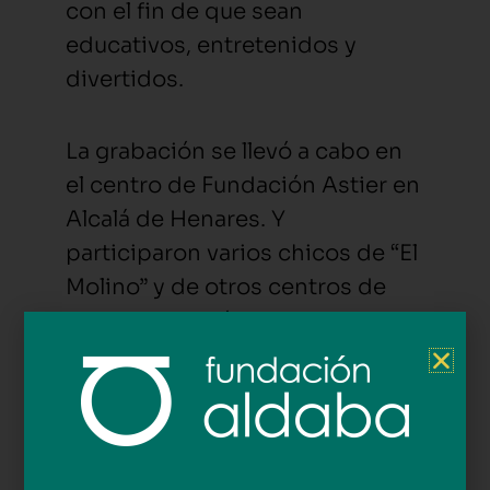
con el fin de que sean
educativos, entretenidos y
divertidos.
La grabación se llevó a cabo en
el centro de Fundación Astier en
Alcalá de Henares. Y
participaron varios chicos de “El
Molino” y de otros centros de
Madrid. Además, acudieron
algunos más de público para
vivir la experiencia de cómo se
graba un programa de TV y
animar a sus compañeros.