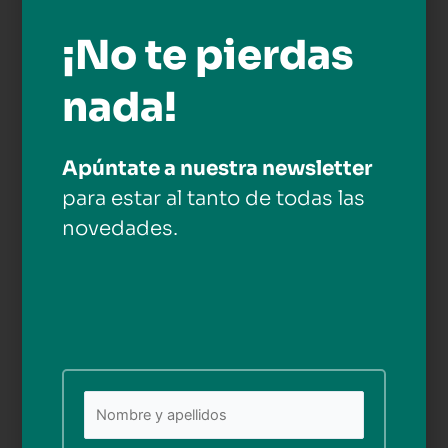
Queremos dar las gracias a
¡No te pierdas
Facilito TV por invitarnos a
nada!
participar en esta experiencia
tan especial, estamos deseando
que se emita el programa.
Apúntate a nuestra newsletter
para estar al tanto de todas las
novedades.