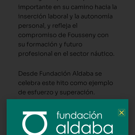
importante en su camino hacia la
inserción laboral y la autonomía
personal, y refleja el
compromiso de Fousseny con
su formación y futuro
profesional en el sector náutico.
Desde Fundación Aldaba se
celebra este hito como ejemplo
de esfuerzo y superación.
¡Enhorabuena, Fousseny!
Fousseny, jove resident als Pisos
d’Emancipació de Fundació