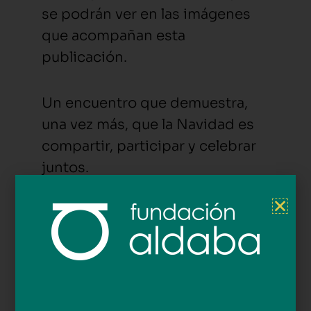
se podrán ver en las imágenes
que acompañan esta
publicación.
Un encuentro que demuestra,
una vez más, que la Navidad es
compartir, participar y celebrar
juntos.