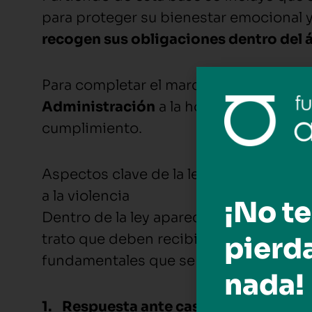
para proteger su bienestar emocional y
recogen sus obligaciones dentro del á
Para completar el marco legal se
reflej
Administración
a la hora de dar a con
cumplimiento.
Aspectos clave de la ley de protección i
a la violencia
¡No te
Dentro de la ley aparecen una serie de
trato que deben recibir los menores de
pierd
fundamentales que se remarcan en la n
nada!
1.
Respuesta ante casos de abandon