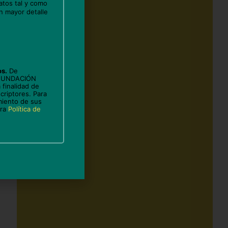
atos tal y como
n mayor detalle
os.
De
 FUNDACIÓN
 finalidad de
criptores. Para
miento de sus
tra
Política de