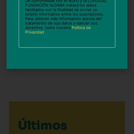
De conformidad con el RGPD y la LOPDGDD,
Compártelo en Facebook
FUNDACIÓN ALDABA tratará los datos
facilitados con la finalidad de enviar un
boletín informativo entre los suscriptores.
Para obtener más información acerca del
Compártelo en Twitter
tratamiento de sus datos y ejercer sus
derechos, visite nuestra
Política de
Privacidad
Ant
Sigui
ANTERIOR
SIGUIENTE
Llar des Cocó en Valldemossa
Vínculos en Llar des Raiguer
Últimos