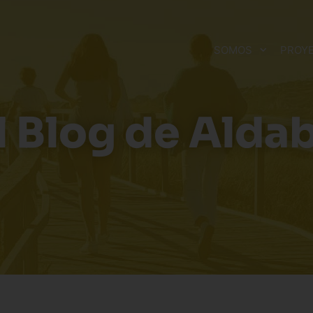
SOMOS
PROY
l Blog de Alda
fancia y
Aldaba Centro Especial
ventud
de Empleo
Voluntario
Discapacidad
El Blog de Al