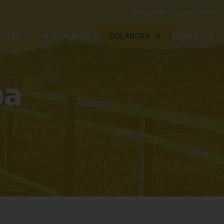
Trabaja con nosotros
Contacto
ECTOS
ACTUALIDAD
COLABORA
CONTACTO
ba
Violencia de
daba
Aldaba Inserción
Herencias y legados
género