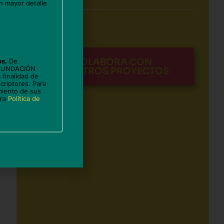
n mayor detalle
COLABORA CON
os.
De
 FUNDACIÓN
NUESTROS PROYECTOS
 finalidad de
criptores. Para
miento de sus
n
tra
Política de