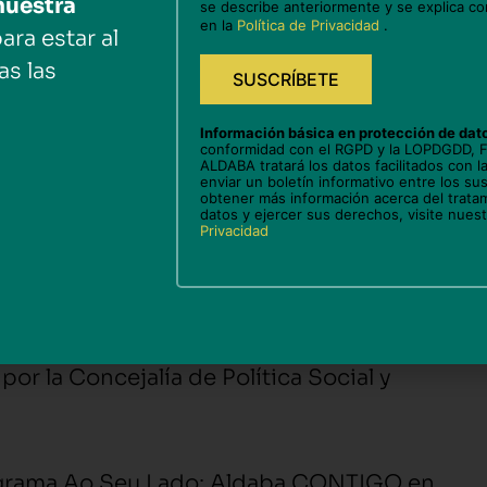
este
nuestra
se describe anteriormente y se explica co
campo
en la
Política de Privacidad
.
alen en las charlas y cafés de “CONECTADOS”
ara estar al
vacío.
 a realizar una salida por la ciudad, a un
as las
a. Desde allí se tendrán que hacer una foto
da.
Información básica en protección de dat
conformidad con el RGPD y la LOPDGDD,
ALDABA tratará los datos facilitados con la
enviar un boletín informativo entre los sus
obtener más información acerca del trata
 casa, la estimulación y la socialización co
datos y ejercer sus derechos, visite nues
Privacidad
o coger el hábito de salir a diario de casa,
por conocer la ciudad un poco mejor.
do, Aldaba CONTIGO” fue subvencionada a
por la Concejalía de Política Social y
rograma Ao Seu Lado: Aldaba CONTIGO en