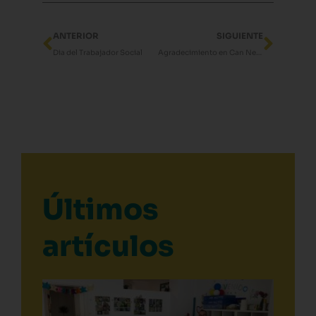
Ant
Sigui
ANTERIOR
SIGUIENTE
Dia del Trabajador Social
Agradecimiento en Can Neftalí
Últimos
artículos