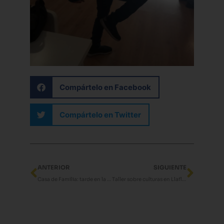
Compártelo en Facebook
Compártelo en Twitter
Ant
Sigui
ANTERIOR
SIGUIENTE
Casa de Familia: tarde en la biblioteca
Taller sobre culturas en Llaflor