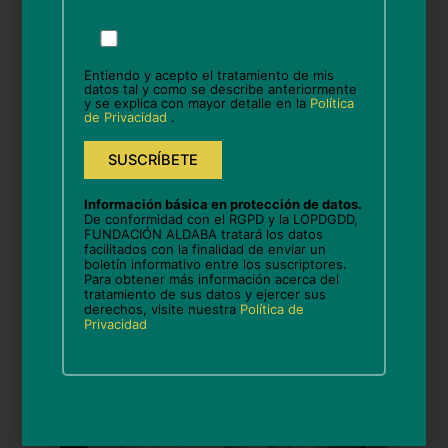
través d’aquest programa, els
Por
favor,
voluntaris comparteixen el seu
deja
temps lliure i un entorn familiar,
Entiendo y acepto el tratamiento de mis
este
datos tal y como se describe anteriormente
y se explica con mayor detalle en la
Política
campo
oferint suport emocional i
de Privacidad
.
vacío.
experiències enriquidores que
contribueixen al
desenvolupament integral
Información básica en protección de datos.
De conformidad con el RGPD y la LOPDGDD,
d’aquests menors.
FUNDACIÓN ALDABA tratará los datos
facilitados con la finalidad de enviar un
boletín informativo entre los suscriptores.
Para obtener más información acerca del
tratamiento de sus datos y ejercer sus
Gràcies, Magdalena, per fer
derechos, visite nuestra
Política de
Privacidad
possible aquesta meravellosa
activitat!