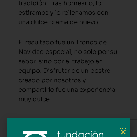
tradición. Tras hornearlo, lo
estiramos y lo rellenamos con
una dulce crema de huevo.
El resultado fue un Tronco de
Navidad especial, no solo por su
sabor, sino por el trabajo en
equipo. Disfrutar de un postre
creado por nosotros y
compartirlo fue una experiencia
muy dulce.
—————————————————————