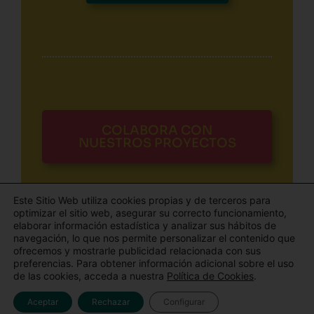
COLABORA CON
NUESTROS PROYECTOS
Este Sitio Web utiliza cookies propias y de terceros para
optimizar el sitio web, asegurar su correcto funcionamiento,
elaborar información estadística y analizar sus hábitos de
navegación, lo que nos permite personalizar el contenido que
ofrecemos y mostrarle publicidad relacionada con sus
Todos los derechos © 2026 El Blog de Aldaba | Funciona gracias
preferencias. Para obtener información adicional sobre el uso
de las cookies, acceda a nuestra
Política de Cookies
.
a
Tema Astra para WordPress
Aceptar
Rechazar
Configurar