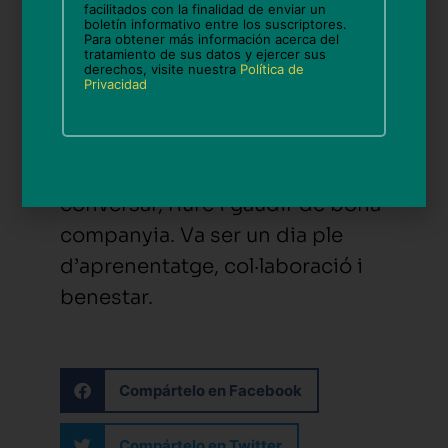
facilitados con la finalidad de enviar un
fer-lo més bonic i saludable per
boletín informativo entre los suscriptores.
Para obtener más información acerca del
a tots.
tratamiento de sus datos y ejercer sus
derechos, visite nuestra
Política de
Privacidad
Per a acabar el dia, ens asseiem
junts a gaudir d’un menjar
compartit, on vam poder
conversar, riure i gaudir de bona
companyia. Va ser un dia ple
d’aprenentatge, col·laboració i
benestar.
Compártelo en Facebook
Compártelo en Twitter