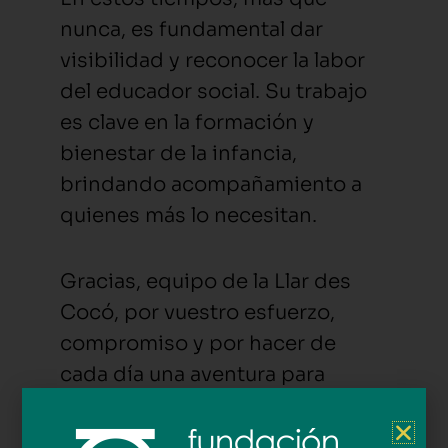
nunca, es fundamental dar
visibilidad y reconocer la labor
del educador social. Su trabajo
es clave en la formación y
bienestar de la infancia,
brindando acompañamiento a
quienes más lo necesitan.
Gracias, equipo de la Llar des
Cocó, por vuestro esfuerzo,
compromiso y por hacer de
cada día una aventura para
crecer y sonreír.