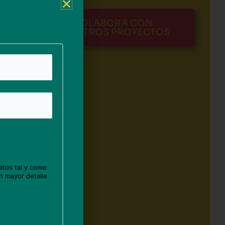
COLABORA CON
NUESTROS PROYECTOS
atos tal y como
n mayor detalle