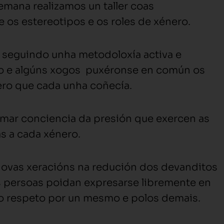
emana realizamos un taller coas
 os estereotipos e os roles de xénero.
seguindo unha metodoloxía activa e
ogo e algúns xogos puxéronse en común os
ero que cada unha coñecía.
omar conciencia da presión que exercen as
as a cada xénero.
novas xeracións na redución dos devanditos
s persoas poidan expresarse libremente en
o respeto por un mesmo e polos demais.