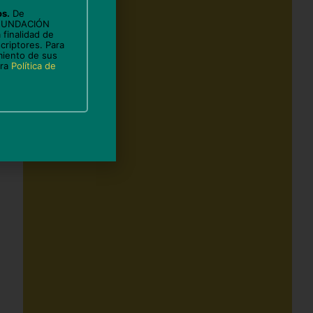
os.
De
 FUNDACIÓN
 finalidad de
criptores. Para
miento de sus
tra
Política de