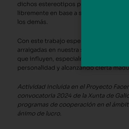
dichos estereotipos para que cada ve
libremente en base a sus gustos y sie
los demás.
Con este trabajo esperamos poder dej
arraigadas en nuestra sociedad, que su
que influyen, especialmente en edades
personalidad y alcanzando cierta madu
Actividad incluida en el Proyecto Fac
convocatoria 2024 de la Xunta de Galic
programas de cooperación en el ámbito
ánimo de lucro.