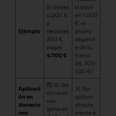
Si debes
la base
5.000 €
en 1.000
y
€, el
Ejemplo
deduces
ahorro
300 €,
depend
pagas
e de tu
4.700 €
tramo
(ej. 200–
300 €)
Sí: las
Aplicaci
No
donacio
ón en
aplican
nes
donacio
directa
generan
nes
mente a