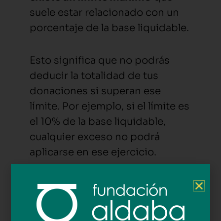
suele estar relacionado con un
porcentaje de la base liquidable.
Esto significa que no podrás
deducir la totalidad de tus
donaciones si superan ese
límite. Por ejemplo, si el límite es
el 10% de la base liquidable,
cualquier exceso no podrá
aplicarse en ese ejercicio.
Estos límites afectan
directamente al ahorro final, ya
que condicionan cuánto puedes