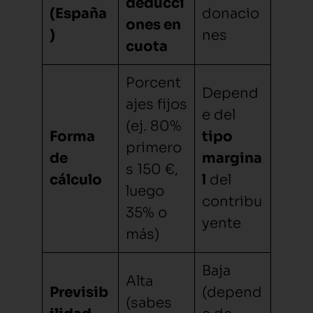
deducci
(España
donacio
ones en
)
nes
cuota
Porcent
Depend
ajes fijos
e del
(ej. 80%
Forma
tipo
primero
de
margina
s 150 €,
cálculo
l
del
luego
contribu
35% o
yente
más)
Baja
Alta
Previsib
(depend
(sabes