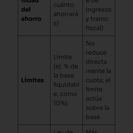
ilidad
e de
cuánto
del
ingresos
ahorrará
ahorro
y tramo
s)
fiscal)
No
reduce
Límite
directa
(ej. % de
mente la
la base
Límites
cuota; el
liquidabl
límite
e, como
actúa
10%)
sobre la
base
Ley de
Más