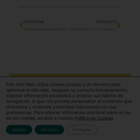
Ant
Sigui
ANTERIOR
SIGUIENTE
Vínculos que acompañan en Aldaba Contigo
Taller de arte en Llar des Raiguer
Este Sitio Web utiliza cookies propias y de terceros para
optimizar el sitio web, asegurar su correcto funcionamiento,
Últimos
elaborar información estadística y analizar sus hábitos de
navegación, lo que nos permite personalizar el contenido que
ofrecemos y mostrarle publicidad relacionada con sus
artículos
preferencias. Para obtener información adicional sobre el uso
de las cookies, acceda a nuestra
Política de Cookies
.
Aceptar
Rechazar
Configurar