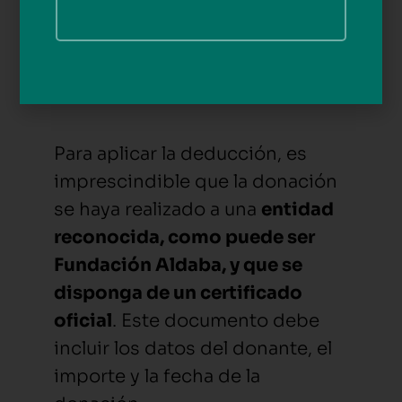
Mecenazgo
, que establece qué
entidades pueden beneficiarse
de este sistema y bajo qué
condiciones.
Para aplicar la deducción, es
imprescindible que la donación
se haya realizado a una
entidad
reconocida, como puede ser
Fundación Aldaba, y que se
disponga de un certificado
oficial
. Este documento debe
incluir los datos del donante, el
importe y la fecha de la