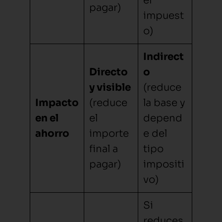
el
pagar)
impuest
o)
Indirect
Directo
o
y visible
(reduce
Impacto
(reduce
la base y
en el
el
depend
ahorro
importe
e del
final a
tipo
pagar)
impositi
vo)
Si
reduces