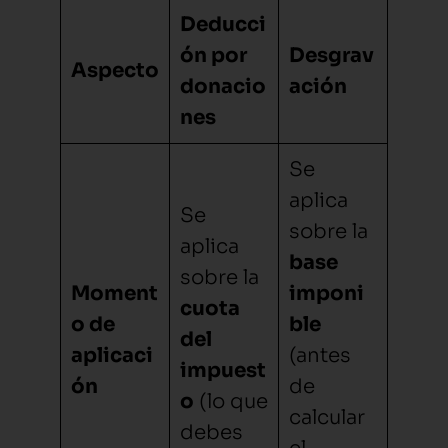
Deducci
ón por
Desgrav
Aspecto
donacio
ación
nes
Se
aplica
Se
sobre la
aplica
base
sobre la
Moment
imponi
cuota
o de
ble
del
aplicaci
(antes
impuest
ón
de
o
(lo que
calcular
debes