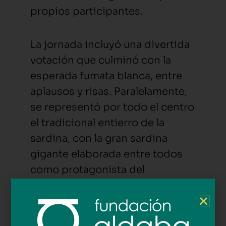
propios participantes.
La jornada incluyó una divertida
votación que culminó con la
esperada fumata blanca, entre
aplausos y risas. Paralelamente,
se representó por todo el centro
el tradicional entierro de la
sardina, con la gran sardina
gigante elaborada entre todos
como protagonista del
recorrido.
Más allá de la puesta en escena,