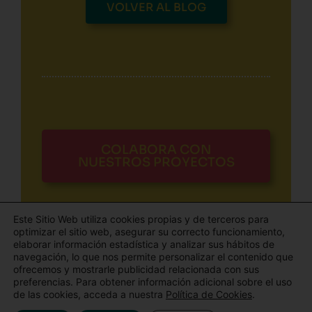
VOLVER AL BLOG
COLABORA CON
NUESTROS PROYECTOS
Este Sitio Web utiliza cookies propias y de terceros para
optimizar el sitio web, asegurar su correcto funcionamiento,
elaborar información estadística y analizar sus hábitos de
navegación, lo que nos permite personalizar el contenido que
ofrecemos y mostrarle publicidad relacionada con sus
Todos los derechos © 2026 El Blog de Aldaba | Funciona gracias
preferencias. Para obtener información adicional sobre el uso
de las cookies, acceda a nuestra
Política de Cookies
.
a
Tema Astra para WordPress