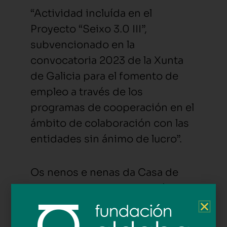
“Actividad incluída en el
Proyecto “Seixo 3.0 III”,
subvencionado en la
convocatoria 2023 de la Xunta
de Galicia para el fomento de
empleo a través de los
programas de cooperación en el
ámbito de colaboración con las
entidades sin ánimo de lucro”.
Os nenos e nenas da Casa de
Familia Aldaba en Vilagarcía
teñen o privilexio de poder
realizarun estudo interactivo e