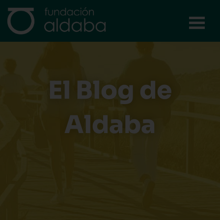
Ir
al
contenido
El Blog de
Aldaba