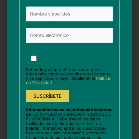
“Actividade incluida no
proxecto “Seixo 3.0 III”,
subvencionado na convocatoria
2023 da Xunta de Galicia para o
fomento do emprego a través
dos programas de cooperación
Por
favor,
no ámbito de colaboración coas
deja
entidades sen ánimo de lucro”.
Entiendo y acepto el tratamiento de mis
este
datos tal y como se describe anteriormente
y se explica con mayor detalle en la
Política
campo
de Privacidad
.
vacío.
Compártelo en Facebook
Información básica en protección de datos.
De conformidad con el RGPD y la LOPDGDD,
Compártelo en Twitter
FUNDACIÓN ALDABA tratará los datos
facilitados con la finalidad de enviar un
boletín informativo entre los suscriptores.
Para obtener más información acerca del
tratamiento de sus datos y ejercer sus