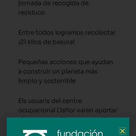
jornada de recogida de
residuos.
Entre todos logramos recolectar
¡21 kilos de basura!
Pequeñas acciones que ayudan
a construir un planeta más
limpio y sostenible
Els usuaris del centre
ocupacional Llaflor varen aportar
el seu granet d’arena per cuidar
el medi ambient!