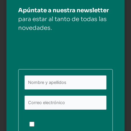
Deja una respuesta
Apúntate a nuestra newsletter
Tu dirección de correo electrónico no será publicada.
para estar al tanto de todas las
Los campos obligatorios están marcados con
*
novedades.
Comentario
*
Nombre*
Por
favor,