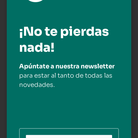
¡No te pierdas
nada!
Apúntate a nuestra newsletter
Pequeños pasos, grandes avances
para estar al tanto de todas las
Deja un comentario
/
Apoyos
,
Madrid
/
FundacionAldaba
novedades.
A simple vista, acompañar a una persona a hacer la
compra puede parecer una tarea cotidiana y sencilla. Sin
embargo, para muchas de las personas usuarias del
programa Aldaba Contigo , este tipo de actividades
representan una oportunidad fundamental para desarrollar
habilidades que les permitan ganar autonomía y
desenvolverse con mayor seguridad en su día