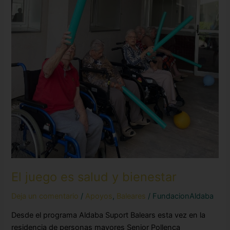
salud
y
bienestar
El juego es salud y bienestar
Deja un comentario
/
Apoyos
,
Baleares
/
FundacionAldaba
Desde el programa Aldaba Suport Balears esta vez en la
residencia de personas mayores Senior Pollença