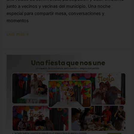
junto a vecinos y vecinas del municipio. Una noche
especial para compartir mesa, conversaciones y
momentos
Leer más »
Fiesta
familiar
en
Trobada