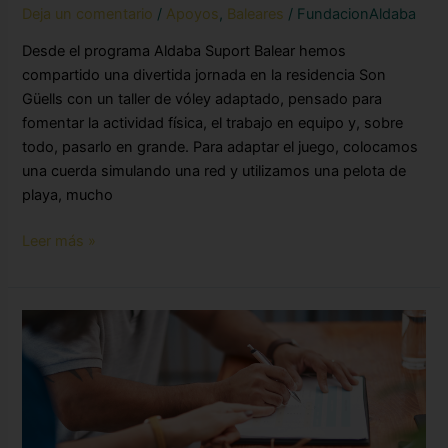
Deja un comentario
/
Apoyos
,
Baleares
/
FundacionAldaba
Desde el programa Aldaba Suport Balear hemos
compartido una divertida jornada en la residencia Son
Güells con un taller de vóley adaptado, pensado para
fomentar la actividad física, el trabajo en equipo y, sobre
todo, pasarlo en grande. Para adaptar el juego, colocamos
una cuerda simulando una red y utilizamos una pelota de
playa, mucho
Leer más »
¿Por
qué
deberías
incluir
un
legado