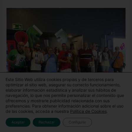
Aldaba
Suport
en
el
cine
Este Sitio Web utiliza cookies propias y de terceros para
optimizar el sitio web, asegurar su correcto funcionamiento,
elaborar información estadística y analizar sus hábitos de
navegación, lo que nos permite personalizar el contenido que
ofrecemos y mostrarle publicidad relacionada con sus
preferencias. Para obtener información adicional sobre el uso
Aldaba Suport en el cine
de las cookies, acceda a nuestra
Política de Cookies
.
Deja un comentario
/
Apoyos
,
Baleares
/
FundacionAldaba
Aceptar
Rechazar
Configurar
Desde el Programa Aldaba Suport Balears esta semana