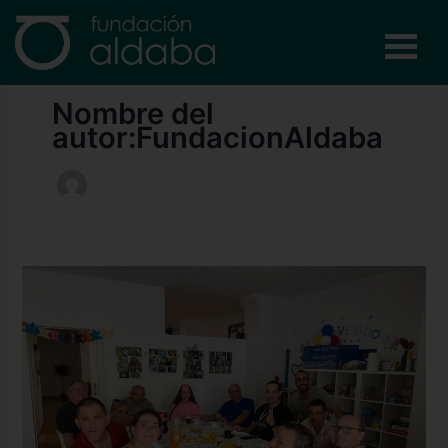
Ir
al
contenido
Nombre del
autor:FundacionAldaba
Cumpleaños
en
Aldaba
Integra