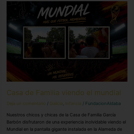
Casa
de
Familia
viendo
el
mundial
Casa de Familia viendo el mundial
Deja un comentario
/
Galicia
,
Infancia
/
FundacionAldaba
Nuestros chicos y chicas de la Casa de Familia García
Barbón disfrutaron de una experiencia inolvidable viendo el
Mundial en la pantalla gigante instalada en la Alameda de