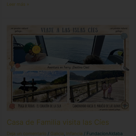
Leer más »
Casa
de
Familia
visita
las
Cíes
Casa de Familia visita las Cíes
Deja un comentario
/
Galicia
,
Infancia
/
FundacionAldaba