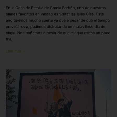
En la Casa de Familia de García Barbón, uno de nuestros
planes favoritos en verano es visitar las Islas Cíes. Este
año tuvimos mucha suerte ya que a pesar de que el tiempo
preveía lluvía, pudimos disfrutar de un maravilloso día de
playa. Nos bañamos a pesar de que el agua esaba un poco
fría,
Leer más »
Nuevo
mural
en
Llar
des
Raiguer