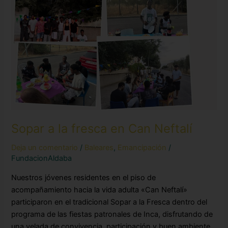
fresca
en
Can
Neftalí
Sopar a la fresca en Can Neftalí
Deja un comentario
/
Baleares
,
Emancipación
/
FundacionAldaba
Nuestros jóvenes residentes en el piso de
acompañamiento hacia la vida adulta «Can Neftalí»
participaron en el tradicional Sopar a la Fresca dentro del
programa de las fiestas patronales de Inca, disfrutando de
una velada de convivencia, participación y buen ambiente