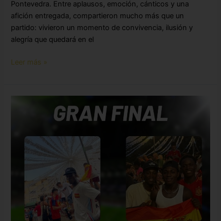
Pontevedra. Entre aplausos, emoción, cánticos y una
afición entregada, compartieron mucho más que un
partido: vivieron un momento de convivencia, ilusión y
alegría que quedará en el
Leer más »
Can
Neftalí
disfruta
de
la
final