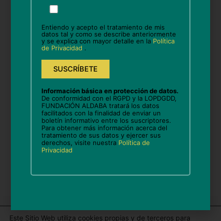
Por
Nombre*
favor,
deja
Entiendo y acepto el tratamiento de mis
este
datos tal y como se describe anteriormente
y se explica con mayor detalle en la
Política
campo
Correo
de Privacidad
.
vacío.
electrónico*
Web
Información básica en protección de datos.
De conformidad con el RGPD y la LOPDGDD,
FUNDACIÓN ALDABA tratará los datos
facilitados con la finalidad de enviar un
boletín informativo entre los suscriptores.
Guarda mi nombre, correo electrónico y web en
Para obtener más información acerca del
tratamiento de sus datos y ejercer sus
este navegador para la próxima vez que comente.
derechos, visite nuestra
Política de
Privacidad
Este Sitio Web utiliza cookies propias y de terceros para