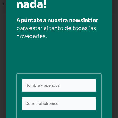
nada!
←
Medios anterior
Apúntate a nuestra newsletter
Deja una respuesta
para estar al tanto de todas las
Tu dirección de correo electrónico no será publicada.
novedades.
Los campos obligatorios están marcados con
*
Comentario
*