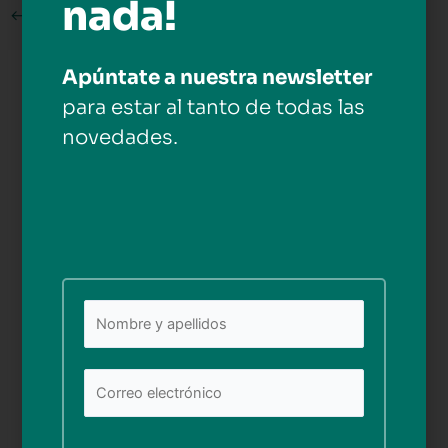
nada!
←
Medios anterior
Apúntate a nuestra newsletter
Deja una respuesta
para estar al tanto de todas las
Tu dirección de correo electrónico no será publicada.
novedades.
Los campos obligatorios están marcados con
*
Comentario
*