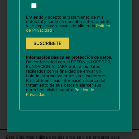
Por
Nombre*
favor,
deja
Entiendo y acepto el tratamiento de mis
este
datos tal y como se describe anteriormente
y se explica con mayor detalle en la
Política
campo
Correo
de Privacidad
.
vacío.
electrónico*
Web
Información básica en protección de datos.
De conformidad con el RGPD y la LOPDGDD,
FUNDACIÓN ALDABA tratará los datos
facilitados con la finalidad de enviar un
boletín informativo entre los suscriptores.
Guarda mi nombre, correo electrónico y web en
Para obtener más información acerca del
tratamiento de sus datos y ejercer sus
este navegador para la próxima vez que comente.
derechos, visite nuestra
Política de
Privacidad
Este Sitio Web utiliza cookies propias y de terceros para