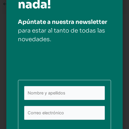
nada!
←
Medios anterior
Apúntate a nuestra newsletter
Deja una respuesta
para estar al tanto de todas las
Tu dirección de correo electrónico no será publicada.
novedades.
Los campos obligatorios están marcados con
*
Comentario
*
Nombre*
Por