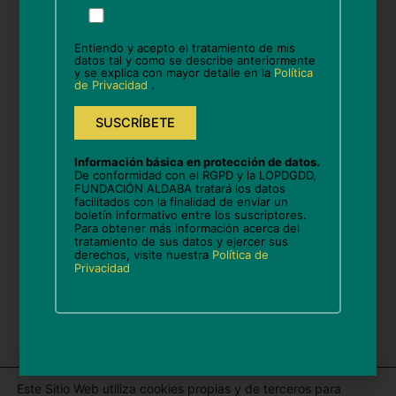
favor,
deja
Entiendo y acepto el tratamiento de mis
este
datos tal y como se describe anteriormente
y se explica con mayor detalle en la
Política
Correo
campo
de Privacidad
.
vacío.
electrónico*
Web
Información básica en protección de datos.
De conformidad con el RGPD y la LOPDGDD,
FUNDACIÓN ALDABA tratará los datos
facilitados con la finalidad de enviar un
boletín informativo entre los suscriptores.
Guarda mi nombre, correo electrónico y web en
Para obtener más información acerca del
tratamiento de sus datos y ejercer sus
este navegador para la próxima vez que comente.
derechos, visite nuestra
Política de
Privacidad
Este Sitio Web utiliza cookies propias y de terceros para