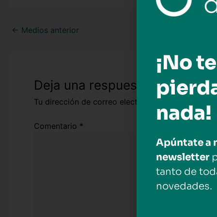
←
Medios anterior
¡No te
pierd
Deja una respuesta
Tu dirección de correo electrónico no será public
nada!
Comentario
*
Apúntate a 
newsletter
p
tanto de tod
novedades.