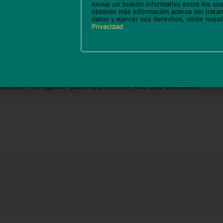
enviar un boletín informativo entre los sus
obtener más información acerca del trata
datos y ejercer sus derechos, visite nues
Privacidad
Correo
We
electrónico*
en este navegador para la próxima vez que comente.