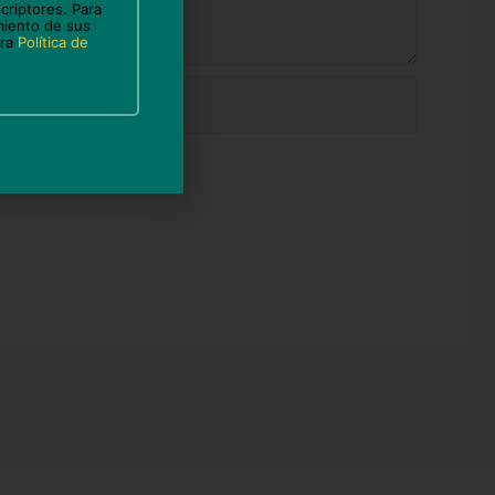
criptores. Para
miento de sus
tra
Política de
b