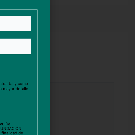
atos tal y como
n mayor detalle
os.
De
 FUNDACIÓN
 finalidad de