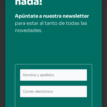
nada!
Apúntate a nuestra newsletter
Deja una respuesta
para estar al tanto de todas las
Tu dirección de correo electrónico no será publicada.
novedades.
Los campos obligatorios están marcados con
*
Comentario
*
Nombre*
Por