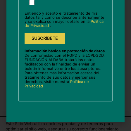
favor,
deja
Entiendo y acepto el tratamiento de mis
este
datos tal y como se describe anteriormente
Correo
y se explica con mayor detalle en la
Política
campo
de Privacidad
.
electrónico*
vacío.
Web
Información básica en protección de datos.
De conformidad con el RGPD y la LOPDGDD,
FUNDACIÓN ALDABA tratará los datos
facilitados con la finalidad de enviar un
boletín informativo entre los suscriptores.
Guarda mi nombre, correo electrónico y web en
Para obtener más información acerca del
este navegador para la próxima vez que comente.
tratamiento de sus datos y ejercer sus
derechos, visite nuestra
Política de
Privacidad
Este Sitio Web utiliza cookies propias y de terceros para
optimizar el sitio web, asegurar su correcto funcionamiento,