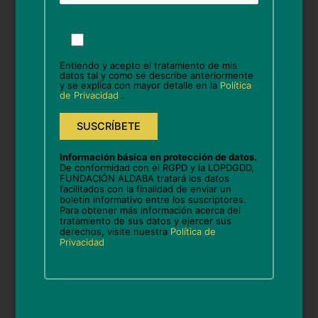
Por
favor,
Nombre*
deja
Entiendo y acepto el tratamiento de mis
este
datos tal y como se describe anteriormente
y se explica con mayor detalle en la
Política
campo
de Privacidad
.
vacío.
Correo
electrónico*
Información básica en protección de datos.
De conformidad con el RGPD y la LOPDGDD,
Web
FUNDACIÓN ALDABA tratará los datos
facilitados con la finalidad de enviar un
boletín informativo entre los suscriptores.
Para obtener más información acerca del
tratamiento de sus datos y ejercer sus
derechos, visite nuestra
Política de
Guarda mi nombre, correo electrónico y web en
Privacidad
este navegador para la próxima vez que comente.