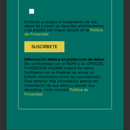
Por
favor,
Nombre*
deja
Entiendo y acepto el tratamiento de mis
este
datos tal y como se describe anteriormente
y se explica con mayor detalle en la
Política
campo
de Privacidad
.
Correo
vacío.
electrónico*
Información básica en protección de datos.
Web
De conformidad con el RGPD y la LOPDGDD,
FUNDACIÓN ALDABA tratará los datos
facilitados con la finalidad de enviar un
boletín informativo entre los suscriptores.
Para obtener más información acerca del
tratamiento de sus datos y ejercer sus
Guarda mi nombre, correo electrónico y web en
derechos, visite nuestra
Política de
este navegador para la próxima vez que comente.
Privacidad