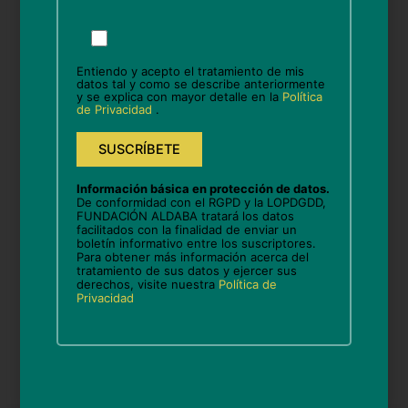
Por
favor,
Nombre*
deja
Entiendo y acepto el tratamiento de mis
este
datos tal y como se describe anteriormente
y se explica con mayor detalle en la
Política
campo
de Privacidad
.
vacío.
Correo
electrónico*
Información básica en protección de datos.
Web
De conformidad con el RGPD y la LOPDGDD,
FUNDACIÓN ALDABA tratará los datos
facilitados con la finalidad de enviar un
boletín informativo entre los suscriptores.
Para obtener más información acerca del
tratamiento de sus datos y ejercer sus
Guarda mi nombre, correo electrónico y web en
derechos, visite nuestra
Política de
Privacidad
este navegador para la próxima vez que comente.