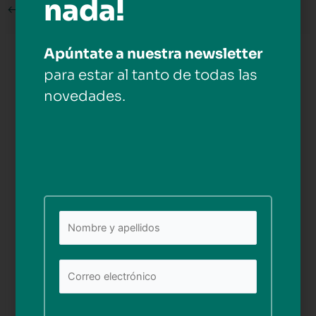
nada!
←
Medios anterior
Apúntate a nuestra newsletter
Deja una respuesta
para estar al tanto de todas las
Tu dirección de correo electrónico no será publicada.
novedades.
Los campos obligatorios están marcados con
*
Comentario
*
Nombre*
Por