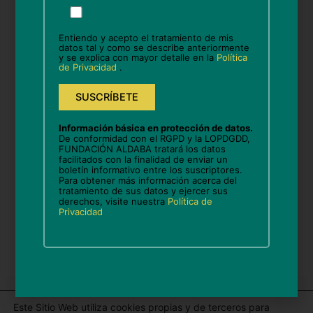
favor,
deja
Entiendo y acepto el tratamiento de mis
este
datos tal y como se describe anteriormente
y se explica con mayor detalle en la
Política
Correo
campo
de Privacidad
.
vacío.
electrónico*
Web
Información básica en protección de datos.
De conformidad con el RGPD y la LOPDGDD,
FUNDACIÓN ALDABA tratará los datos
facilitados con la finalidad de enviar un
boletín informativo entre los suscriptores.
Guarda mi nombre, correo electrónico y web en
Para obtener más información acerca del
tratamiento de sus datos y ejercer sus
este navegador para la próxima vez que comente.
derechos, visite nuestra
Política de
Privacidad
Este Sitio Web utiliza cookies propias y de terceros para