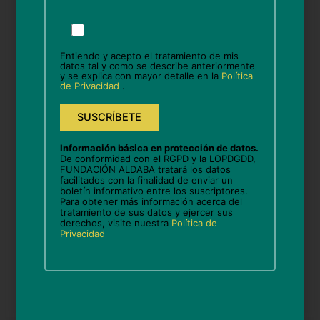
Por
favor,
Nombre*
deja
Entiendo y acepto el tratamiento de mis
este
datos tal y como se describe anteriormente
y se explica con mayor detalle en la
Política
campo
de Privacidad
.
vacío.
Correo
electrónico*
Información básica en protección de datos.
Web
De conformidad con el RGPD y la LOPDGDD,
FUNDACIÓN ALDABA tratará los datos
facilitados con la finalidad de enviar un
boletín informativo entre los suscriptores.
Para obtener más información acerca del
tratamiento de sus datos y ejercer sus
Guarda mi nombre, correo electrónico y web en
derechos, visite nuestra
Política de
Privacidad
este navegador para la próxima vez que comente.