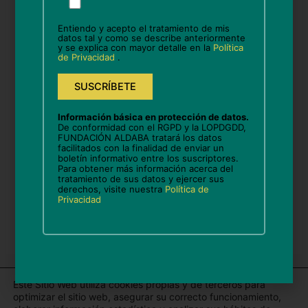
favor,
deja
Entiendo y acepto el tratamiento de mis
este
datos tal y como se describe anteriormente
Correo
y se explica con mayor detalle en la
Política
campo
electrónico*
de Privacidad
.
vacío.
Web
Información básica en protección de datos.
De conformidad con el RGPD y la LOPDGDD,
FUNDACIÓN ALDABA tratará los datos
facilitados con la finalidad de enviar un
boletín informativo entre los suscriptores.
Guarda mi nombre, correo electrónico y web en
Para obtener más información acerca del
este navegador para la próxima vez que comente.
tratamiento de sus datos y ejercer sus
derechos, visite nuestra
Política de
Privacidad
Este Sitio Web utiliza cookies propias y de terceros para
optimizar el sitio web, asegurar su correcto funcionamiento,