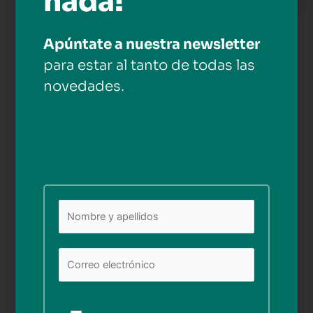
nada!
Apúntate a nuestra newsletter
Deja una respuesta
para estar al tanto de todas las
Tu dirección de correo electrónico no será publicada.
novedades.
Los campos obligatorios están marcados con
*
Comentario
*
Nombre*
Por