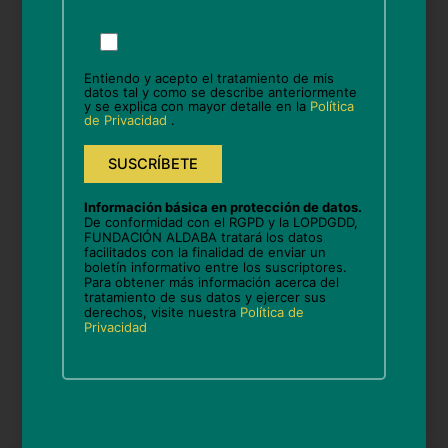
Por
favor,
Nombre*
deja
Entiendo y acepto el tratamiento de mis
este
datos tal y como se describe anteriormente
y se explica con mayor detalle en la
Política
campo
de Privacidad
.
vacío.
Correo
electrónico*
Información básica en protección de datos.
Web
De conformidad con el RGPD y la LOPDGDD,
FUNDACIÓN ALDABA tratará los datos
facilitados con la finalidad de enviar un
boletín informativo entre los suscriptores.
Para obtener más información acerca del
tratamiento de sus datos y ejercer sus
Guarda mi nombre, correo electrónico y web en
derechos, visite nuestra
Política de
Privacidad
este navegador para la próxima vez que comente.