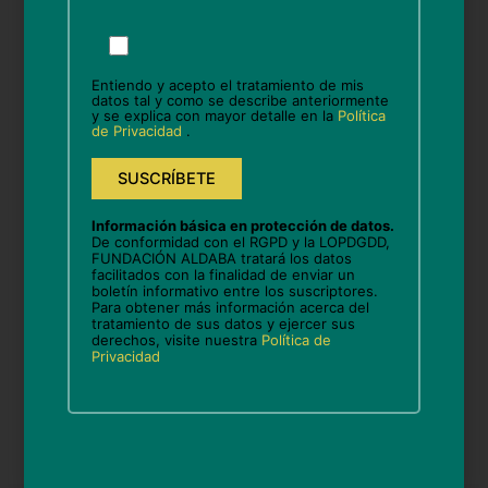
Por
favor,
Nombre*
deja
Entiendo y acepto el tratamiento de mis
este
datos tal y como se describe anteriormente
y se explica con mayor detalle en la
Política
campo
de Privacidad
.
vacío.
Correo
electrónico*
Información básica en protección de datos.
Web
De conformidad con el RGPD y la LOPDGDD,
FUNDACIÓN ALDABA tratará los datos
facilitados con la finalidad de enviar un
boletín informativo entre los suscriptores.
Para obtener más información acerca del
tratamiento de sus datos y ejercer sus
Guarda mi nombre, correo electrónico y web en
derechos, visite nuestra
Política de
Privacidad
este navegador para la próxima vez que comente.