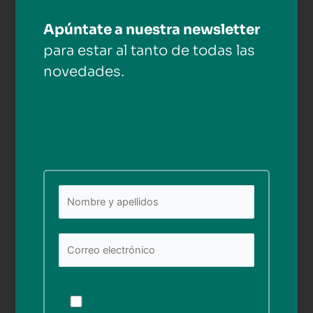
Deja una respuesta
Apúntate a nuestra newsletter
Tu dirección de correo electrónico no será publicada.
para estar al tanto de todas las
Los campos obligatorios están marcados con
*
novedades.
Comentario
*
Nombre*
Por
favor,