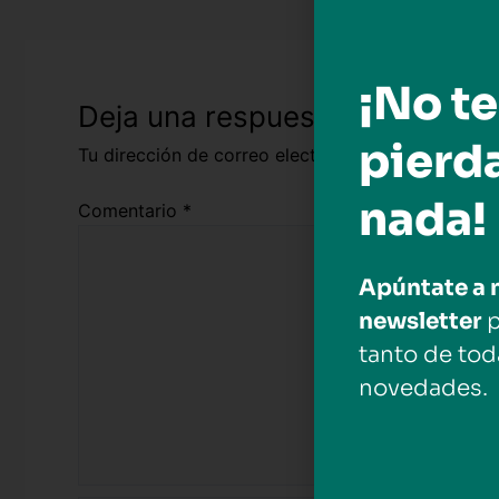
¡No te
Deja una respuesta
pierd
Tu dirección de correo electrónico no será public
nada!
Comentario
*
Apúntate a 
newsletter
p
tanto de tod
novedades.