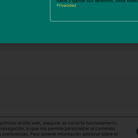
datos y ejercer sus derechos, visite nues
Correo
We
Privacidad
electrónico*
en este navegador para la próxima vez que comente.
s © 2026 El Blog de Aldaba | Funciona gracias a
Tema Ast
optimizar el sitio web, asegurar su correcto funcionamiento,
e navegación, lo que nos permite personalizar el contenido
 preferencias. Para obtener información adicional sobre el