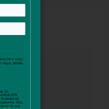
atos tal y como
n mayor detalle
os.
De
 FUNDACIÓN
 finalidad de
criptores. Para
miento de sus