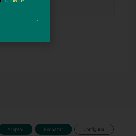
tra
Política de
b
ra para WordPress
Aceptar
Rechazar
Configurar