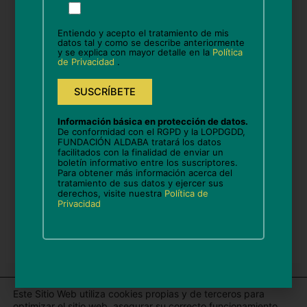
favor,
deja
Entiendo y acepto el tratamiento de mis
este
datos tal y como se describe anteriormente
Correo
y se explica con mayor detalle en la
Política
campo
de Privacidad
.
electrónico*
vacío.
Web
Información básica en protección de datos.
De conformidad con el RGPD y la LOPDGDD,
FUNDACIÓN ALDABA tratará los datos
facilitados con la finalidad de enviar un
boletín informativo entre los suscriptores.
Guarda mi nombre, correo electrónico y web en
Para obtener más información acerca del
tratamiento de sus datos y ejercer sus
este navegador para la próxima vez que comente.
derechos, visite nuestra
Política de
Privacidad
Este Sitio Web utiliza cookies propias y de terceros para
optimizar el sitio web, asegurar su correcto funcionamiento,