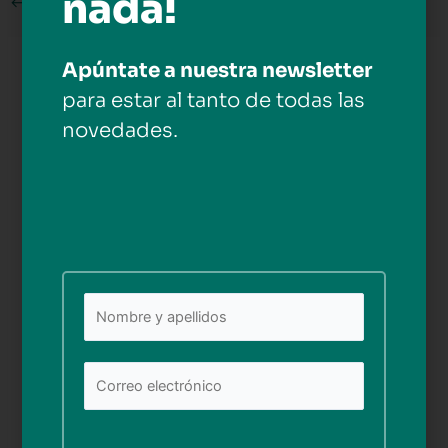
nada!
←
Medios anterior
Apúntate a nuestra newsletter
Deja una respuesta
para estar al tanto de todas las
Tu dirección de correo electrónico no será publicada.
novedades.
Los campos obligatorios están marcados con
*
Comentario
*
Nombre*
Por