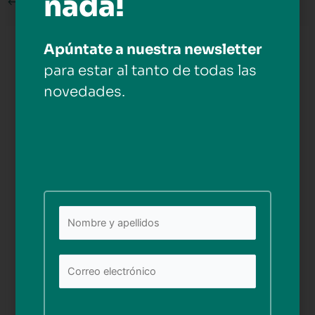
nada!
←
Medios anterior
Apúntate a nuestra newsletter
Deja una respuesta
para estar al tanto de todas las
Tu dirección de correo electrónico no será publicada.
novedades.
Los campos obligatorios están marcados con
*
Comentario
*
Nombre*
Por