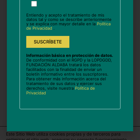
favor,
deja
Entiendo y acepto el tratamiento de mis
este
datos tal y como se describe anteriormente
Correo
y se explica con mayor detalle en la
Política
campo
de Privacidad
.
electrónico*
vacío.
Web
Información básica en protección de datos.
De conformidad con el RGPD y la LOPDGDD,
FUNDACIÓN ALDABA tratará los datos
facilitados con la finalidad de enviar un
boletín informativo entre los suscriptores.
Guarda mi nombre, correo electrónico y web en
Para obtener más información acerca del
tratamiento de sus datos y ejercer sus
este navegador para la próxima vez que comente.
derechos, visite nuestra
Política de
Privacidad
Este Sitio Web utiliza cookies propias y de terceros para
optimizar el sitio web, asegurar su correcto funcionamiento,