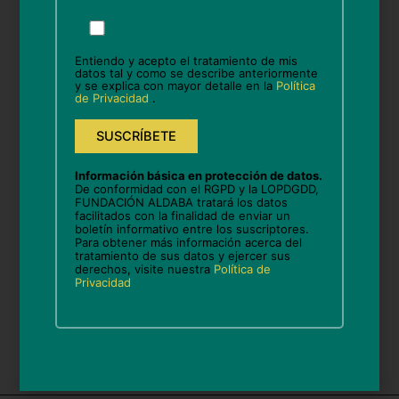
Por
Nombre*
favor,
deja
Entiendo y acepto el tratamiento de mis
este
datos tal y como se describe anteriormente
y se explica con mayor detalle en la
Política
campo
de Privacidad
.
Correo
vacío.
electrónico*
Web
Información básica en protección de datos.
De conformidad con el RGPD y la LOPDGDD,
FUNDACIÓN ALDABA tratará los datos
facilitados con la finalidad de enviar un
boletín informativo entre los suscriptores.
Para obtener más información acerca del
Guarda mi nombre, correo electrónico y web en
tratamiento de sus datos y ejercer sus
derechos, visite nuestra
Política de
este navegador para la próxima vez que comente.
Privacidad