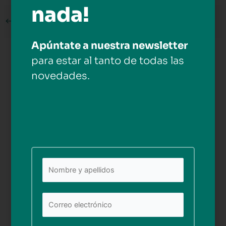
nada!
←
Medios anterior
Apúntate a nuestra newsletter
para estar al tanto de todas las
Deja una respuesta
novedades.
Tu dirección de correo electrónico no será publicada.
Los campos obligatorios están marcados con
*
Comentario
*